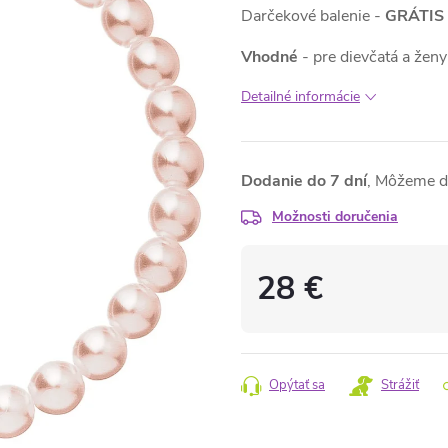
Darčekové balenie -
GRÁTIS
Vhodné
- pre dievčatá a ženy
Detailné informácie
Dodanie do 7 dní
Možnosti doručenia
28 €
Jednotková
cena:
Opýtať sa
Strážiť