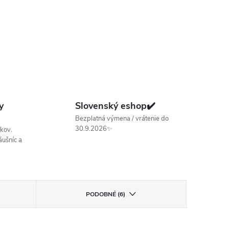
y
Slovenský eshop✔️
Bezplatná výmena / vrátenie do
30.9.2026✨
kov.
ušníc a
PODOBNÉ (6)