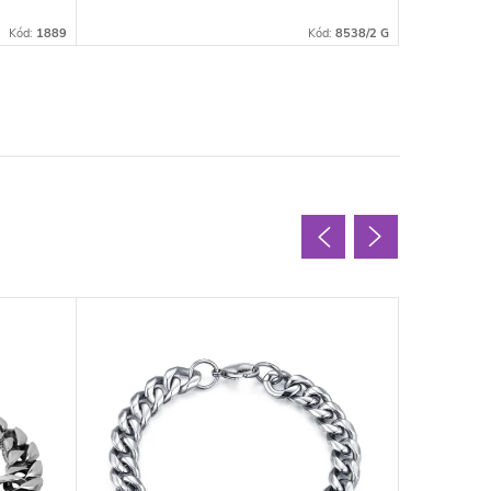
Kód:
1889
Kód:
8538/2 G
Letný v