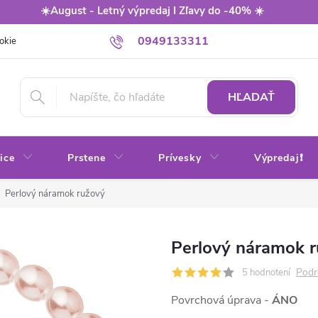
☀️August - Letný výpredaj I Zľavy do -40% ☀️
0949133311
okie
Balenie
Obchodné podmienky
Výmena / vrátenie tovaru
HĽADAŤ
ice
Prstene
Prívesky
Výpredaj❗
Perlový náramok ružový
Perlový náramok 
Podr
5 hodnotení
Povrchová úprava -
ÁNO