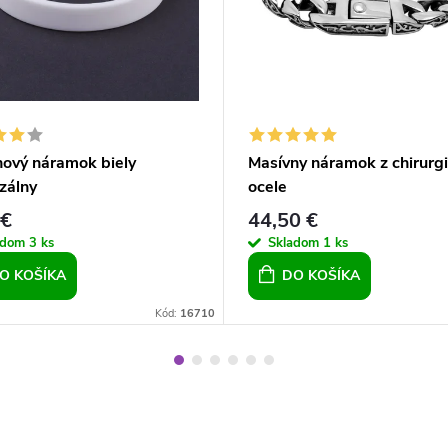
nový náramok biely
Masívny náramok z chirurgi
zálny
ocele
 €
44,50 €
adom
3 ks
Skladom
1 ks
O KOŠÍKA
DO KOŠÍKA
Kód:
16710