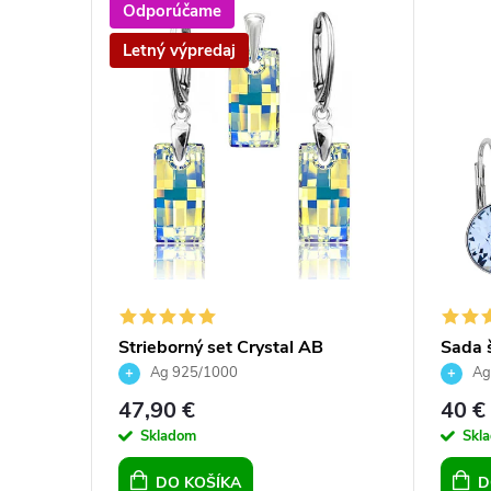
Odporúčame
Letný výpredaj
Strieborný set Crystal AB
Sada š
ívesok
Swarov
Ag 925/1000
Ag
príve
47,90 €
40 €
Skladom
Skl
DO KOŠÍKA
D