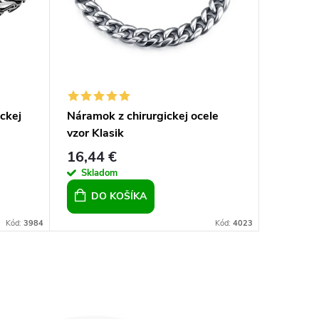
ckej
Náramok z chirurgickej ocele
Dámsky 
vzor Klasik
chirurgi
16,44 €
15,90 
Skladom
Sklad
DO KOŠÍKA
DO 
Kód:
3984
Kód:
4023