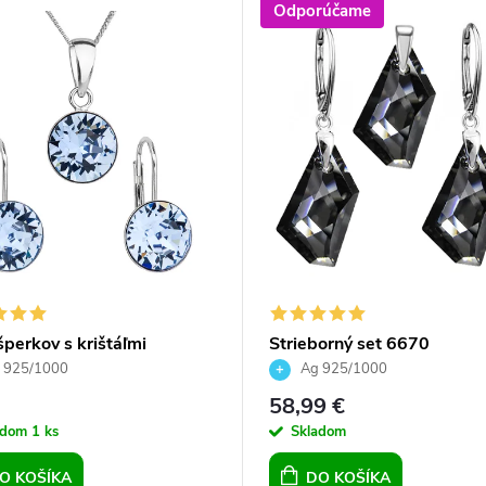
Odporúčame
perkov s krištáľmi
Strieborný set 6670
ski náušnice, retiazka a
 925/1000
Ag 925/1000
sok modré okrúhle
58,99 €
adom
1 ks
Skladom
O KOŠÍKA
DO KOŠÍKA