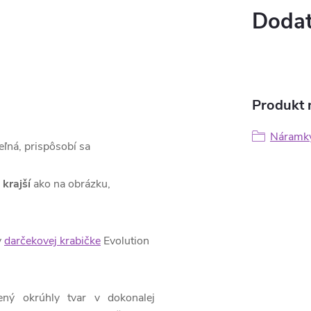
Dodat
Produkt n
Náramk
eľná, prispôsobí sa
 krajší
ako na obrázku,
v
darčekovej krabičke
Evolution
ený okrúhly tvar v dokonalej