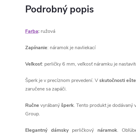
Podrobný popis
Farba
:
ružová
Zapínanie
: náramok je navliekací
Veľkosť
: perličky 6 mm, veľkosť náramku je nastavit
Šperk je v precíznom prevedení. V
skutočnosti ešte
zaručene sa zapáči.
Ručne
vyrábaný
šperk
. Tento produkt je dodávaný 
Group.
Elegantný dámsky
perličkový
náramok
. Obľúb