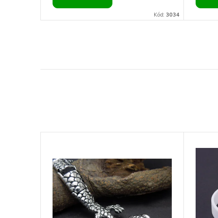
Kód:
11660
Kód:
3034