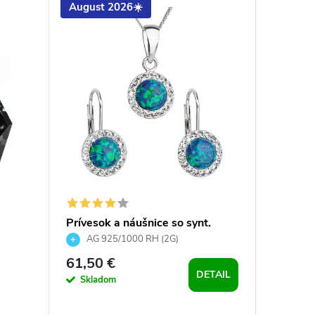
August 2026☀️
August
Prívesok a náušnice so synt.
Striebo
opálom a Preciosa crystals -
De-Art 
AG 925/1000 RH (2G)
Ag 9
zelené
61,50 €
53,50 
DETAIL
Skladom
Sklad
DO 