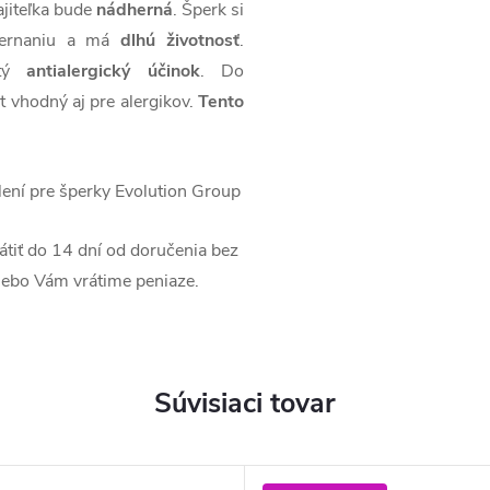
ajiteľka bude
nádherná
. Šperk si
sčernaniu a má
dlhú životnosť
.
utý
antialergický
účinok
. Do
t vhodný aj pre alergikov.
Tento
ení pre šperky Evolution Group
iť do 14 dní od doručenia bez
ebo Vám vrátime peniaze.
Súvisiaci tovar