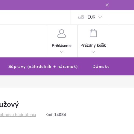
Reklamačný poriadok/formulár
Ochrana osobných údajov
EUR
Ako 
NÁKUPNÝ
KOŠÍK
Prázdny košík
Prihlásenie
Súpravy (náhrdelník + náramok)
Dámske sety (náušn
ružový
obnosti hodnotenia
Kód:
14084