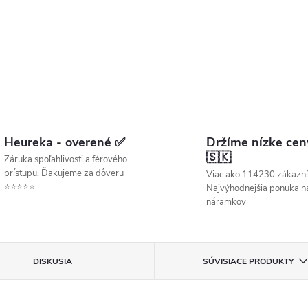
Heureka - overené ✅
Držíme nízke cen
🇸🇰
Záruka spoľahlivosti a férového
prístupu. Ďakujeme za dôveru
Viac ako 114230 zákazní
⭐⭐⭐⭐⭐
Najvýhodnejšia ponuka ná
náramkov
DISKUSIA
SÚVISIACE PRODUKTY