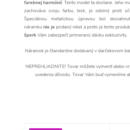
farebnej harmónií
. Tento model ťa dostane. Jeho m
zachováva svoju farbu, lesk, je odolný proti 
Špeciálnou metalickou úpravou bol dosiahn
náramku
nie je
pridaný nikel a preto je tento produk
šperk
Vám zabezpečí primeranú dávku exkluzivity.
Náramok je štandardne dodávaný v darčekovom bal
NEPREHLIADNITE! Tovar môžete vymeniť alebo vrát
uvedenia dôvodu. Tovar Vám buď vymeníme al