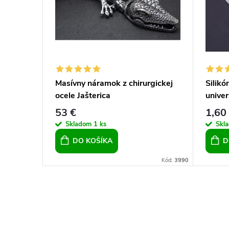
gickej
Masívny náramok z chirurgickej
Silikó
ocele Jašterica
univer
53 €
1,60
Skladom
1 ks
Skl
DO KOŠÍKA
D
Kód:
17712
Kód:
3990