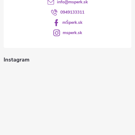
info
@
msperk.sk
0949133311
mŠperk.sk
msperk.sk
Instagram