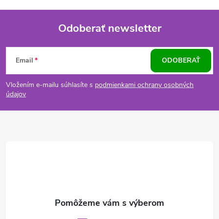
Odoberať newsletter
Z
Email
ODOBERAŤ
á
Vložením e-mailu súhlasíte s
podmienkami ochrany osobných
p
údajov
ä
t
i
e