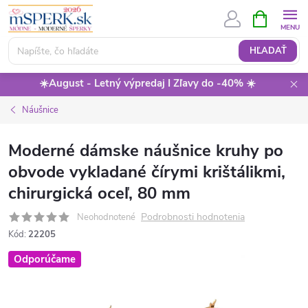
Prejsť
NÁKUPN
KOŠÍK
na
obsah
HĽADAŤ
☀️August - Letný výpredaj I Zľavy do -40% ☀️
Náušnice
Moderné dámske náušnice kruhy po
obvode vykladané čírymi krištálikmi,
chirurgická oceľ, 80 mm
Podrobnosti hodnotenia
Neohodnotené
Kód:
22205
Odporúčame