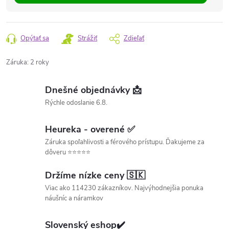
Opýtať sa
Strážiť
Zdieľať
Záruka
:
2 roky
Dnešné objednávky 📩
Rýchle odoslanie 6.8.
Heureka - overené ✅
Záruka spoľahlivosti a férového prístupu. Ďakujeme za
dôveru ⭐⭐⭐⭐⭐
Držíme nízke ceny 🇸🇰
Viac ako 114230 zákazníkov. Najvýhodnejšia ponuka
náušníc a náramkov
Slovenský eshop✔️