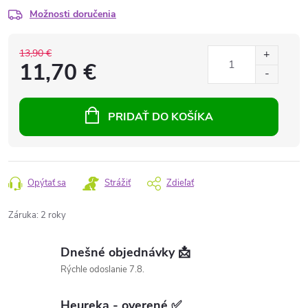
Možnosti doručenia
13,90 €
11,70 €
PRIDAŤ DO KOŠÍKA
Opýtať sa
Strážiť
Zdieľať
Záruka
:
2 roky
Dnešné objednávky 📩
Rýchle odoslanie 7.8.
Heureka - overené ✅