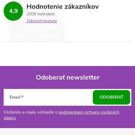
Hodnotenie zákazníkov
4,9
2008 hodnotení
Zobraziť recenzie
Odoberať newsletter
Z
Email
ODOBERAŤ
á
Vložením e-mailu súhlasíte s
podmienkami ochrany osobných
p
údajov