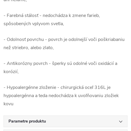
- Farebná stálosť - nedochádza k zmene farieb,
spôsobených vplyvom svetla,
- Odolnosť povrchu - povrch je odolnejší voči poškriabaniu
než striebro, alebo zlato,
- Antikorózny povrch - šperky sú odolné voči oxidácií a
korózií,
- Hypoalergénne zloženie - chirurgická oceľ 316L je
hypoalergénna a teda nedochádza k uvoľňovaniu zložiek
kovu
Parametre produktu