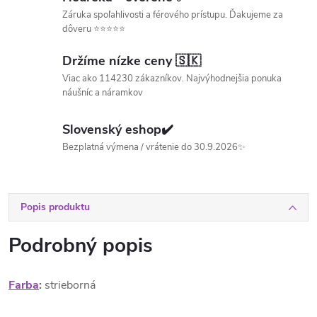
Záruka spoľahlivosti a férového prístupu. Ďakujeme za
dôveru ⭐⭐⭐⭐⭐
Držíme nízke ceny 🇸🇰
Viac ako 114230 zákazníkov. Najvýhodnejšia ponuka
náušníc a náramkov
Slovenský eshop✔️
Bezplatná výmena / vrátenie do 30.9.2026✨
Popis produktu
Podrobný popis
Farba
:
strieborná