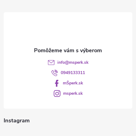
ä
t
i
e
info
@
msperk.sk
0949133311
mŠperk.sk
msperk.sk
Instagram