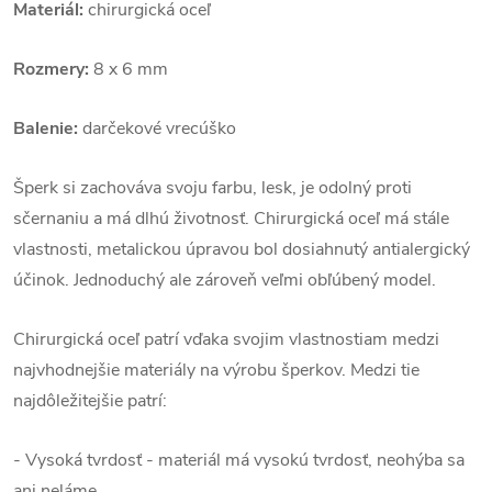
Materiál:
chirurgická oceľ
Rozmery:
8 x 6 mm
Balenie:
darčekové vrecúško
Šperk si zachováva svoju farbu, lesk, je odolný proti
sčernaniu a má dlhú životnosť. Chirurgická oceľ má stále
vlastnosti, metalickou úpravou bol dosiahnutý antialergický
účinok. Jednoduchý ale zároveň veľmi obľúbený model.
Chirurgická oceľ patrí vďaka svojim vlastnostiam medzi
najvhodnejšie materiály na výrobu šperkov. Medzi tie
najdôležitejšie patrí:
- Vysoká tvrdosť - materiál má vysokú tvrdosť, neohýba sa
ani neláme,