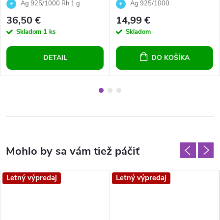
syntetickým opálom a
10 mm Light Rose Crystals
Ag 925/1000 Rh 1 g
Ag 925/1000
Preciosa crystals
36,50 €
14,99 €
Skladom
1 ks
Skladom
DETAIL
DO KOŠÍKA
Letný výpredaj
Letný výpredaj