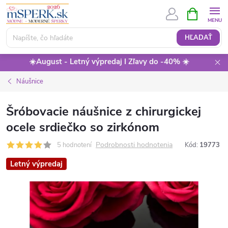
Prejsť
NÁKUPN
KOŠÍK
na
obsah
HĽADAŤ
☀️August - Letný výpredaj I Zľavy do -40% ☀️
Náušnice
Šróbovacie náušnice z chirurgickej
ocele srdiečko so zirkónom
Podrobnosti hodnotenia
5 hodnotení
Kód:
19773
Letný výpredaj