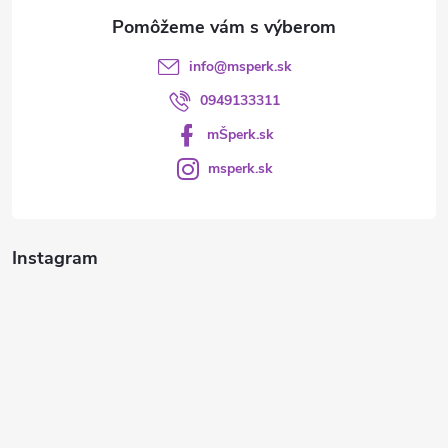
e
info
@
msperk.sk
0949133311
mŠperk.sk
msperk.sk
Instagram