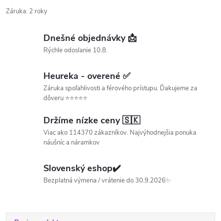
Záruka
:
2 roky
Dnešné objednávky 📩
Rýchle odoslanie 10.8.
Heureka - overené ✅
Záruka spoľahlivosti a férového prístupu. Ďakujeme za
dôveru ⭐⭐⭐⭐⭐
Držíme nízke ceny 🇸🇰
Viac ako 114370 zákazníkov. Najvýhodnejšia ponuka
náušníc a náramkov
Slovenský eshop✔️
Bezplatná výmena / vrátenie do 30.9.2026✨