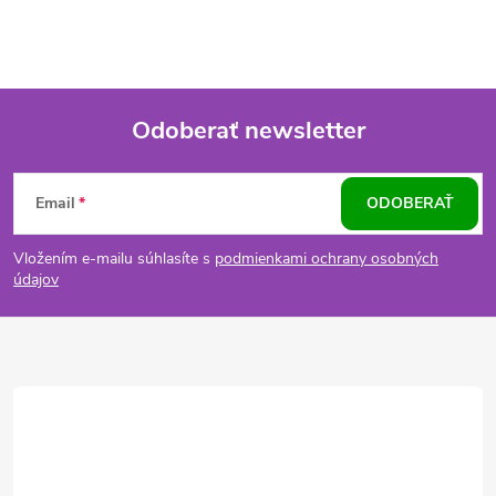
Odoberať newsletter
Z
Email
ODOBERAŤ
á
Vložením e-mailu súhlasíte s
podmienkami ochrany osobných
p
údajov
ä
t
i