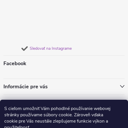
Sledovať na Instagrame
Facebook
Informácie pre vás
Obľúbené náušnice
Dámske súpravy šperkov
Retiazky od 1€
S cieľom umožniť Vám pohodlné používanie webovej
Obrúčky a prstene
Náramky pre dvojice
stránky používame súbory cookie. Zároveň vďaka
Anjelske a ochranné náramky
Oceľové náramky
cookie pre Vás neustále zlepšujeme funkcie výkon a
použiteľnosť.