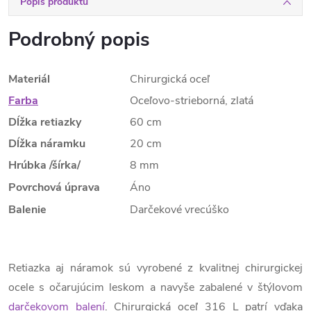
Popis produktu
Podrobný popis
Materiál
Chirurgická oceľ
Farba
Oceľovo-strieborná, zlatá
Dĺžka retiazky
60 cm
Dĺžka náramku
20 cm
Hrúbka /šírka/
8 mm
Povrchová úprava
Áno
Balenie
Darčekové vrecúško
Retiazka aj náramok sú vyrobené z kvalitnej chirurgickej
ocele s očarujúcim leskom a navyše zabalené v štýlovom
darčekovom balení
. Chirurgická oceľ 316 L patrí vďaka