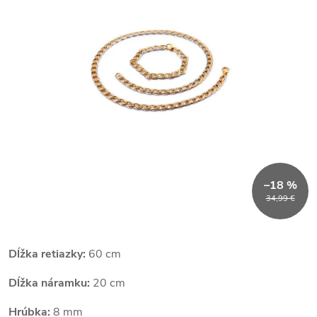
–18 %
34,99 €
Dĺžka retiazky:
60 cm
Dĺžka náramku:
20 cm
Hrúbka:
8 mm