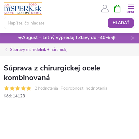
Prejsť
NÁKUPN
KOŠÍK
na
obsah
HĽADAŤ
☀️August - Letný výpredaj I Zľavy do -40% ☀️
Súpravy (náhrdelník + náramok)
Súprava z chirurgickej ocele
kombinovaná
Podrobnosti hodnotenia
2 hodnotenia
Kód:
14123