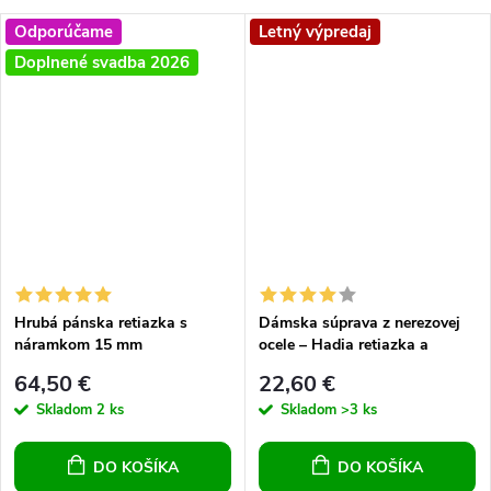
Odporúčame
Letný výpredaj
Doplnené svadba 2026
Hrubá pánska retiazka s
Dámska súprava z nerezovej
náramkom 15 mm
ocele – Hadia retiazka a
náramok (Strieborná farba)
64,50 €
22,60 €
Skladom
2 ks
Skladom
>3 ks
DO KOŠÍKA
DO KOŠÍKA