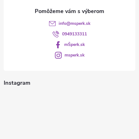
e
info
@
msperk.sk
0949133311
mŠperk.sk
msperk.sk
Instagram