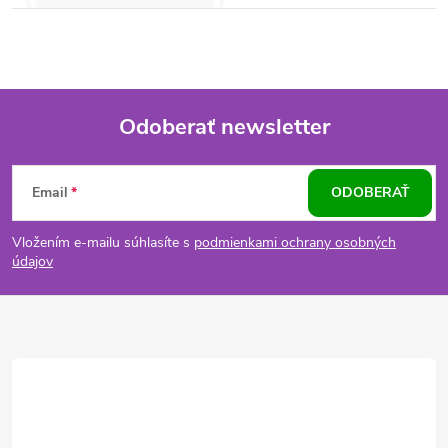
Odoberať newsletter
Z
Email
ODOBERAŤ
á
Vložením e-mailu súhlasíte s
podmienkami ochrany osobných
p
údajov
ä
t
i