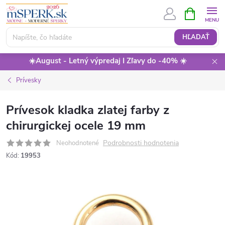
Prejsť
NÁKUPN
KOŠÍK
na
obsah
HĽADAŤ
☀️August - Letný výpredaj I Zľavy do -40% ☀️
Prívesky
Prívesok kladka zlatej farby z
chirurgickej ocele 19 mm
Podrobnosti hodnotenia
Neohodnotené
Kód:
19953