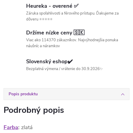
Heureka - overené ✅
Záruka spoľahlivosti a férového prístupu. Ďakujeme za
dôveru ⭐⭐⭐⭐⭐
Držíme nízke ceny 🇸🇰
Viac ako 114370 zákazníkov. Najvýhodnejšia ponuka
náušníc a náramkov
Slovenský eshop✔️
Bezplatná výmena / vrátenie do 30.9.2026✨
Popis produktu
Podrobný popis
Farba
:
zlatá