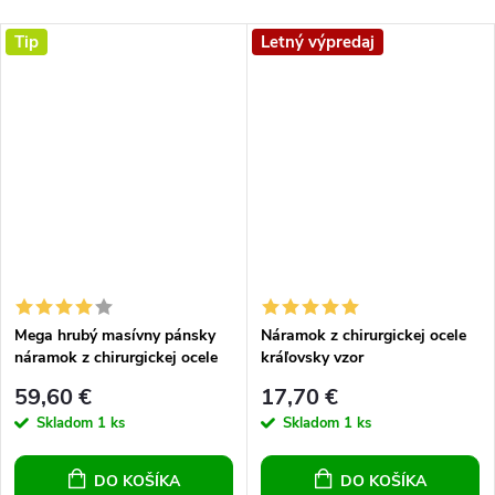
Tip
Letný výpredaj
Mega hrubý masívny pánsky
Náramok z chirurgickej ocele
náramok z chirurgickej ocele
kráľovsky vzor
Panther Chain 21,5 cm
59,60 €
17,70 €
Skladom
1 ks
Skladom
1 ks
DO KOŠÍKA
DO KOŠÍKA