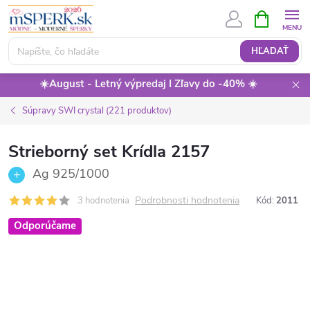
Prejsť
NÁKUPN
KOŠÍK
na
obsah
HĽADAŤ
☀️August - Letný výpredaj I Zľavy do -40% ☀️
Súpravy SWI crystal (221 produktov)
Strieborný set Krídla 2157
Ag 925/1000
Podrobnosti hodnotenia
3 hodnotenia
Kód:
2011
Odporúčame