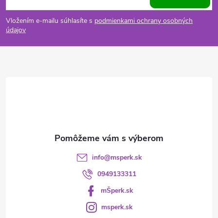
á
Vložením e-mailu súhlasíte s
podmienkami ochrany osobných
p
údajov
ä
t
i
e
info
@
msperk.sk
0949133311
mŠperk.sk
msperk.sk