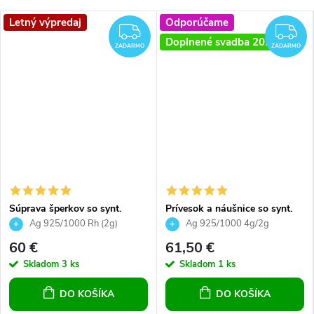
Letný výpredaj
Odporúčame
ZADARMO
Z
Doplnené svadba 2026
ZADARMO
ZADARMO
Súprava šperkov so synt.
Prívesok a náušnice so synt.
opálom a Preciosa crystals,
opálom a Preciosa crystals -
Ag 925/1000 Rh (2g)
Ag 925/1000 4g/2g
náušnice a prívesok, modré
biele
60 €
61,50 €
srdce
Skladom
3 ks
Skladom
1 ks
DO KOŠÍKA
DO KOŠÍKA