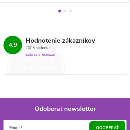
Hodnotenie zákazníkov
4,9
2008 hodnotení
Zobraziť recenzie
Odoberať newsletter
Z
Email
ODOBERAŤ