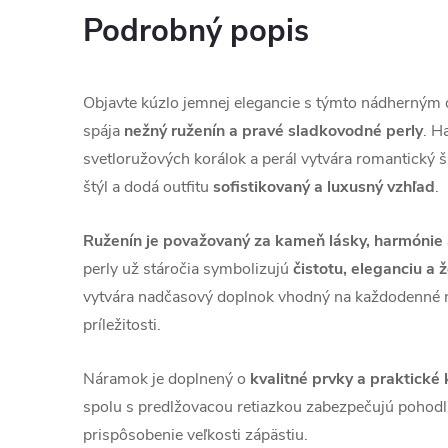
Podrobný popis
Objavte kúzlo jemnej elegancie s týmto nádherný
spája
nežný ruženín a pravé sladkovodné perly
. H
svetloružových korálok a perál vytvára romantický 
štýl a dodá outfitu
sofistikovaný a luxusný vzhľad
.
Ruženín je považovaný za kameň lásky, harmónie
perly už stáročia symbolizujú
čistotu, eleganciu a 
vytvára nadčasový doplnok vhodný na každodenné 
príležitosti.
Náramok je doplnený o
kvalitné prvky a praktické
spolu s predlžovacou retiazkou zabezpečujú pohod
prispôsobenie veľkosti zápästiu.