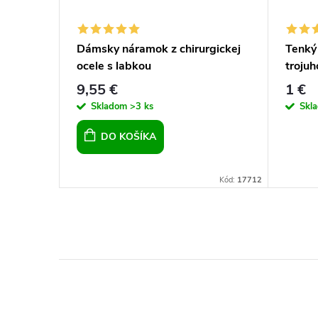
cele
Dámsky náramok z chirurgickej
Tenký
ocele s labkou
troju
9,55 €
1 €
Skladom
>3 ks
Skl
DO KOŠÍKA
Kód:
3870
Kód:
17712