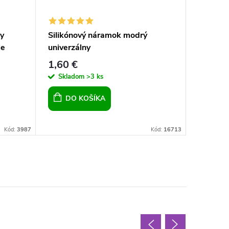
y
Silikónový náramok modrý
Silikón
le
univerzálny
univerz
1,60 €
1,60 €
Skladom
>3 ks
Sklad
DO KOŠÍKA
DO 
Kód:
3987
Kód:
16713