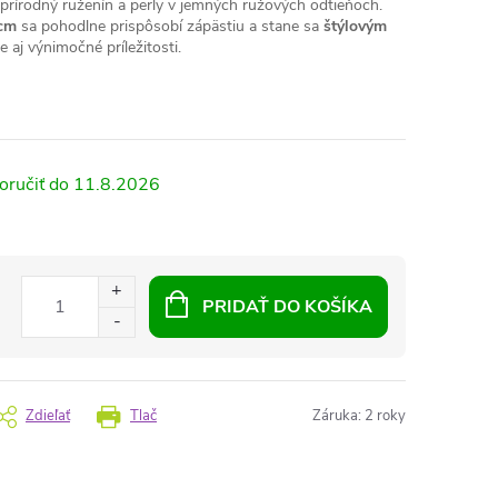
prírodný ruženín a perly v jemných ružových odtieňoch.
 cm
sa pohodlne prispôsobí zápästiu a stane sa
štýlovým
aj výnimočné príležitosti.
11.8.2026
PRIDAŤ DO KOŠÍKA
Zdieľať
Tlač
Záruka
:
2 roky