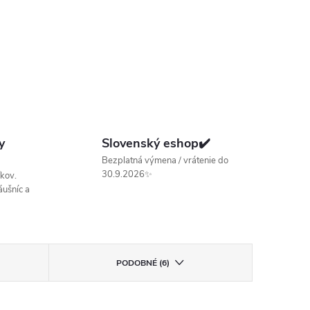
y
Slovenský eshop✔️
Bezplatná výmena / vrátenie do
30.9.2026✨
kov.
ušníc a
PODOBNÉ (6)