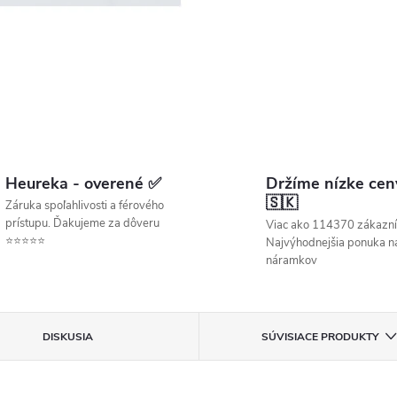
Heureka - overené ✅
Držíme nízke cen
🇸🇰
Záruka spoľahlivosti a férového
prístupu. Ďakujeme za dôveru
Viac ako 114370 zákazní
⭐⭐⭐⭐⭐
Najvýhodnejšia ponuka ná
náramkov
DISKUSIA
SÚVISIACE PRODUKTY