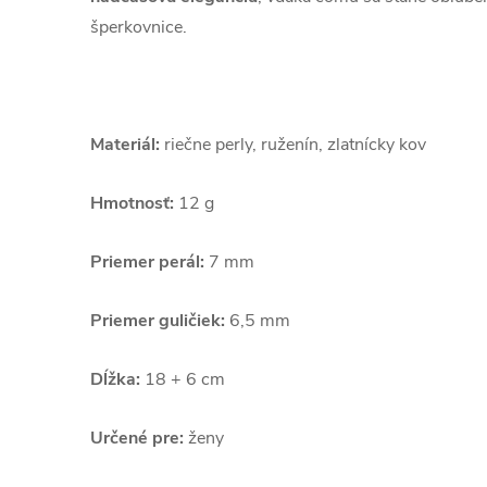
šperkovnice.
Materiál:
riečne perly, ruženín, zlatnícky kov
Hmotnosť:
12 g
Priemer perál:
7 mm
Priemer guličiek:
6,5 mm
Dĺžka:
18 + 6 cm
Určené pre:
ženy