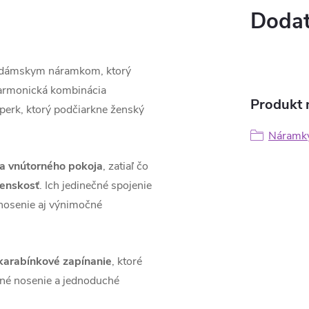
Dodat
m dámskym náramkom, ktorý
armonická kombinácia
Produkt n
šperk, ktorý podčiarkne ženský
Náramky
 a vnútorného pokoja
, zatiaľ čo
ženskosť
. Ich jedinečné spojenie
nosenie aj výnimočné
 karabínkové zapínanie
, ktoré
lné nosenie a jednoduché