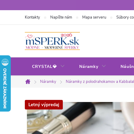
Prejsť
na
Kontakty
Napíšte nám
Mapa serveru
Súbory co
obsah
CRYSTAL💎
Náramky
Náušn
Náramky
Náramky z polodrahokamov a Kabbala
Domov
Letný výpredaj