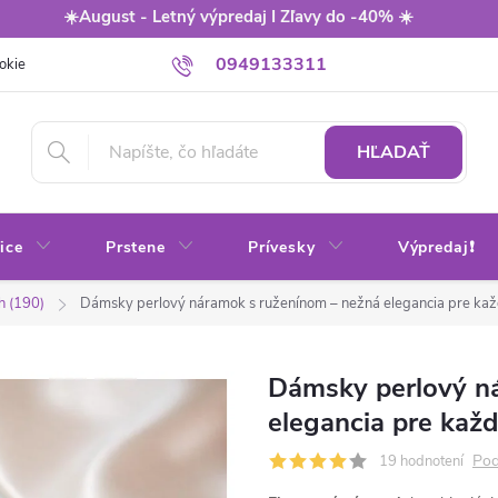
☀️August - Letný výpredaj I Zľavy do -40% ☀️
0949133311
okie
Balenie
Obchodné podmienky
Výmena / vrátenie tovaru
HĽADAŤ
ice
Prstene
Prívesky
Výpredaj❗
h (190)
Dámsky perlový náramok s ruženínom – nežná elegancia pre ka
Dámsky perlový n
elegancia pre kaž
Pod
19 hodnotení