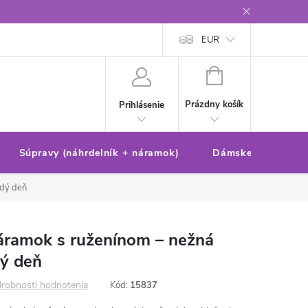
Reklamačný poriadok/formulár
Ochrana osobných údajov
EUR
Ako 
NÁKUPNÝ
KOŠÍK
Prázdny košík
Prihlásenie
Súpravy (náhrdelník + náramok)
Dámske sety (náušn
ždý deň
áramok s ruženínom – nežná
dý deň
robnosti hodnotenia
Kód:
15837