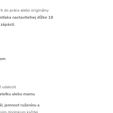
k do práce alebo originálny
Vďaka nastaviteľnej dĺžke 18
zápästí.
kom
 udalosti
riateľku alebo mamu
ál, jemnosť ruženínu a
eným doplnkom každej