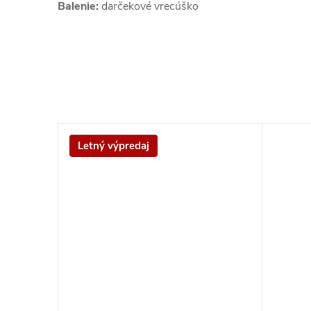
Balenie:
darčekové vrecúško
Letný výpredaj