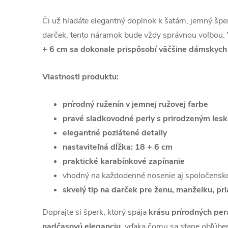
Či už hľadáte elegantný doplnok k šatám, jemný šper
darček, tento náramok bude vždy správnou voľbou.
+ 6 cm sa dokonale prispôsobí väčšine dámskych 
Vlastnosti produktu:
prírodný ruženín v jemnej ružovej farbe
pravé sladkovodné perly s prirodzeným les
elegantné pozlátené detaily
nastaviteľná dĺžka: 18 + 6 cm
praktické karabínkové zapínanie
vhodný na každodenné nosenie aj spoločenské
skvelý tip na darček pre ženu, manželku, p
Doprajte si šperk, ktorý spája
krásu prírodných per
nadčasovú eleganciu
, vďaka čomu sa stane obľúb