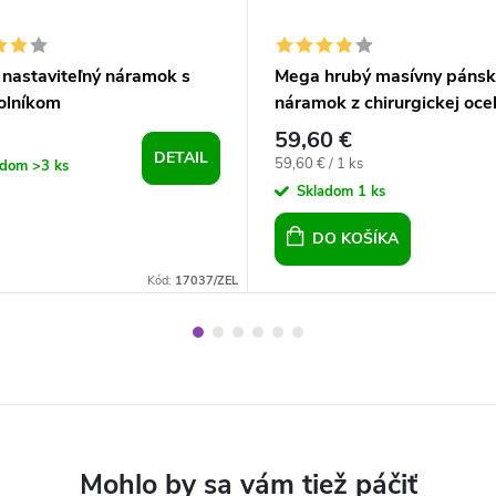
 nastaviteľný náramok s
Mega hrubý masívny pánsk
holníkom
náramok z chirurgickej oce
Panther Chain 21,5 cm
59,60 €
DETAIL
Jednotková
59,60 € / 1 ks
adom
>3 ks
cena:
Skladom
1 ks
DO KOŠÍKA
Kód:
17037/ZEL