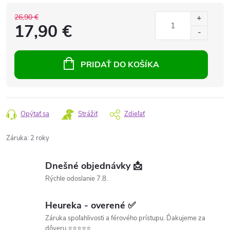
26,90 €
17,90 €
PRIDAŤ DO KOŠÍKA
Opýtať sa
Strážiť
Zdieľať
Záruka
:
2 roky
Dnešné objednávky 📩
Rýchle odoslanie 7.8.
Heureka - overené ✅
Záruka spoľahlivosti a férového prístupu. Ďakujeme za
dôveru ⭐⭐⭐⭐⭐