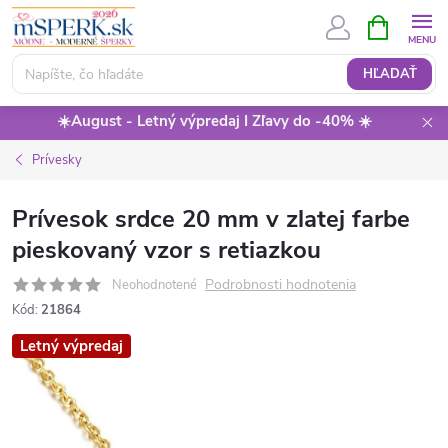
Prejsť
NÁKUPN
KOŠÍK
na
obsah
HĽADAŤ
☀️August - Letný výpredaj I Zľavy do -40% ☀️
Prívesky
Prívesok srdce 20 mm v zlatej farbe
pieskovaný vzor s retiazkou
Podrobnosti hodnotenia
Neohodnotené
Kód:
21864
Letný výpredaj