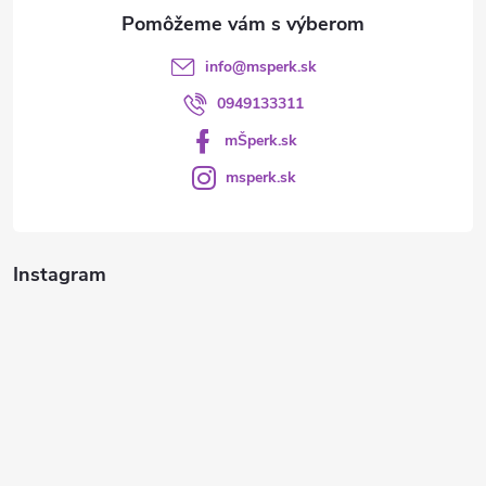
e
info
@
msperk.sk
0949133311
mŠperk.sk
msperk.sk
Instagram