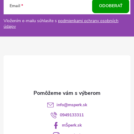
Email
ODOBERAŤ
á
Vložením e-mailu súhlasíte s
podmienkami ochrany osobných
p
údajov
ä
t
i
e
info
@
msperk.sk
0949133311
mŠperk.sk