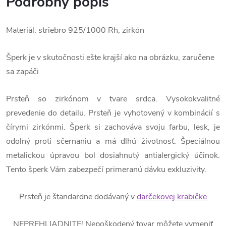
Podrobný popis
Materiál: striebro 925/1000 Rh, zirkón
Šperk je v skutočnosti ešte krajší ako na obrázku, zaručene
sa zapáči
Prsteň so zirkónom v tvare srdca. Vysokokvalitné
prevedenie do detailu. Prsteň je vyhotovený v kombinácií s
čírymi zirkónmi. Šperk si zachováva svoju farbu, lesk, je
odolný proti sčernaniu a má dlhú životnosť. Špeciálnou
metalickou úpravou bol dosiahnutý antialergický účinok.
Tento šperk Vám zabezpečí primeranú dávku exkluzivity.
Prsteň je štandardne dodávaný v
darčekovej krabičke
NEPREHLIADNITE! Nepoškodený tovar môžete vymeniť