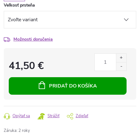
Veľkosť prsteňa
Možnosti doručenia
41,50 €
PRIDAŤ DO KOŠÍKA
Opýtať sa
Strážiť
Zdieľať
Záruka
:
2 roky