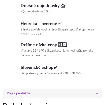
Dnešné objednávky 📩
Rýchle odoslanie 10.8.
Heureka - overené ✅
Záruka spoľahlivosti a férového prístupu. Ďakujeme za
dôveru ⭐⭐⭐⭐⭐
Držíme nízke ceny 🇸🇰
Viac ako 114370 zákazníkov. Najvýhodnejšia ponuka
náušníc a náramkov
Slovenský eshop✔️
Bezplatná výmena / vrátenie do 30.9.2026✨
Popis produktu