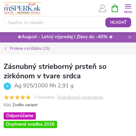
Prejsť
NÁKUPN
KOŠÍK
na
obsah
HĽADAŤ
☀️August - Letný výpredaj I Zľavy do -40% ☀️
Prstene s krištálmi (33)
Zásnubný strieborný prsteň so
zirkónom v tvare srdca
Ag 925/1000 Rh 2,91 g
Podrobnosti hodnotenia
5 hodnotení
Kód:
Zvoľte variant
Odporúčame
Doplnené svadba 2026