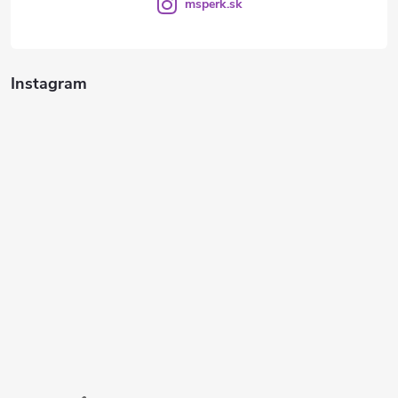
msperk.sk
Instagram