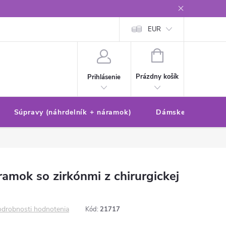
Reklamačný poriadok/formulár
Ochrana osobných údajov
EUR
Ako 
NÁKUPNÝ
KOŠÍK
Prázdny košík
Prihlásenie
Súpravy (náhrdelník + náramok)
Dámske sety (náušn
mok so zirkónmi z chirurgickej
drobnosti hodnotenia
Kód:
21717