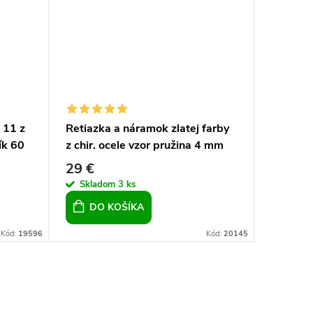
 11 z
Retiazka a náramok zlatej farby
Retiazka
ík 60
z chir. ocele vzor pružina 4 mm
- zlatá
29 €
23,40 
Skladom
3 ks
Sklad
DO KOŠÍKA
DO 
Kód:
19596
Kód:
20145