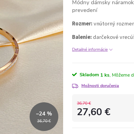
Módny dámsky náramok s
prevedení
Rozmer:
vnútorný rozmer
Balenie:
darčekové vrecú
Detailné informácie
Skladom
1 ks
Možnosti doručenia
36,70 €
27,60 €
–24 %
Jednotková
36,70 €
cena: