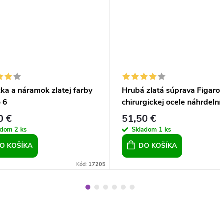
ka a náramok zlatej farby
Hrubá zlatá súprava Figaro
 6
chirurgickej ocele náhrdeln
cm náramok 21 cm
0 €
51,50 €
adom
2 ks
Skladom
1 ks
O KOŠÍKA
DO KOŠÍKA
Kód:
17205