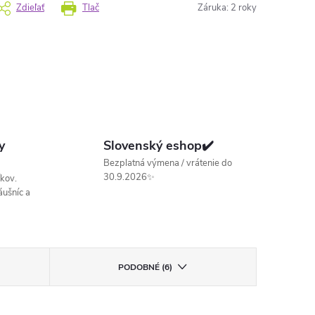
Zdieľať
Tlač
Záruka
:
2 roky
y
Slovenský eshop✔️
Bezplatná výmena / vrátenie do
30.9.2026✨
kov.
ušníc a
PODOBNÉ (6)