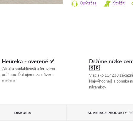
Opýtať sa
Strážiť
Heureka - overené ✅
Držíme nízke cen
🇸🇰
Záruka spoľahlivosti a férového
prístupu. Ďakujeme za dôveru
Viac ako 114230 zákazní
⭐⭐⭐⭐⭐
Najvýhodnejšia ponuka ná
náramkov
DISKUSIA
SÚVISIACE PRODUKTY