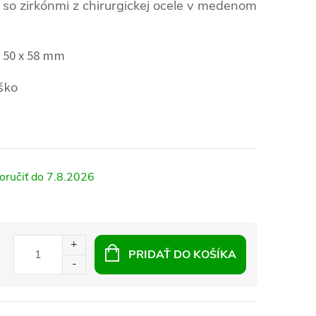
o zirkónmi z chirurgickej ocele v medenom
 50 x 58 mm
ško
7.8.2026
PRIDAŤ DO KOŠÍKA