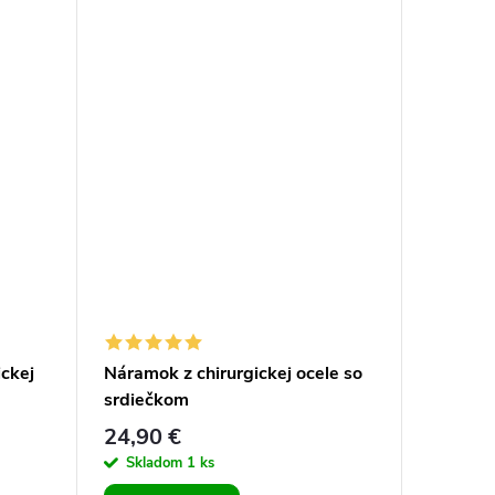
Letný v
ckej
Náramok z chirurgickej ocele so
Hrubý p
srdiečkom
24,90 €
17,90 
Skladom
1 ks
Sklad