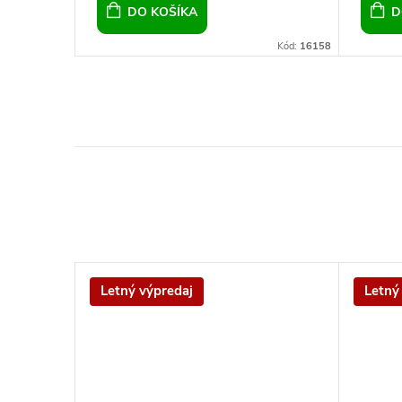
DO KOŠÍKA
D
Kód:
22137
Kód:
16158
Letný výpredaj
Letný