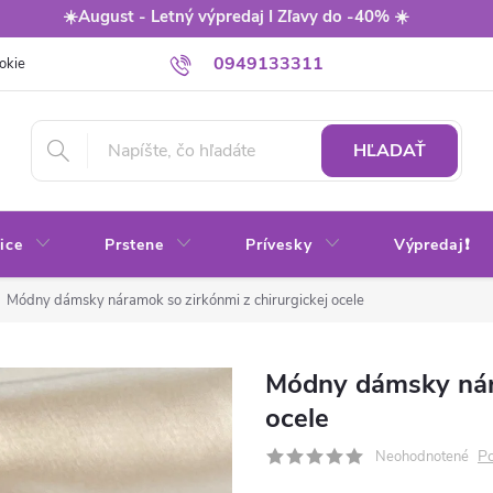
☀️August - Letný výpredaj I Zľavy do -40% ☀️
0949133311
okie
Balenie
Obchodné podmienky
Výmena / vrátenie tovaru
HĽADAŤ
ice
Prstene
Prívesky
Výpredaj❗
Módny dámsky náramok so zirkónmi z chirurgickej ocele
Módny dámsky nára
ocele
Po
Neohodnotené