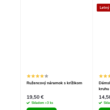
Letný
2 mm z
Ružencový náramok s krížikom
Dámsk
kruhu
19,50 €
14,5
Skladom
>3 ks
Skl