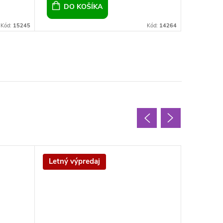
DO KOŠÍKA
DO 
Kód:
15245
Kód:
14264
Letný výpredaj