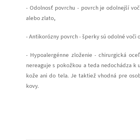
- Odolnosť povrchu - povrch je odolnejší voč
alebo zlato,
- Antikorózny povrch - šperky sú odolné voči ox
- Hypoalergénne zloženie - chirurgická oceľ 
nereaguje s pokožkou a teda nedochádza k u
kože ani do tela. Je taktiež vhodná pre osob
kovy.