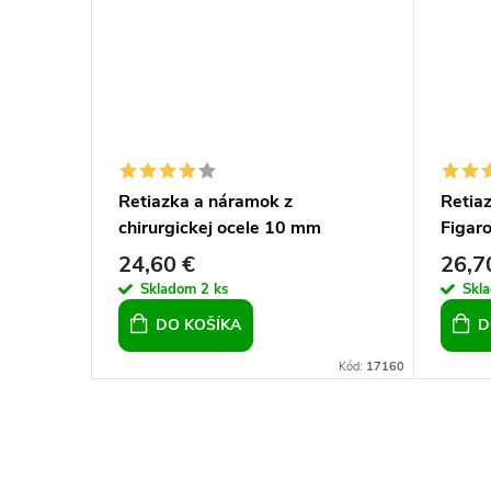
ele
Retiazka a náramok z
Retiaz
2
chirurgickej ocele 10 mm
Figaro
24,60 €
26,7
Skladom
2 ks
Skl
DO KOŠÍKA
D
Kód:
17145
Kód:
17160