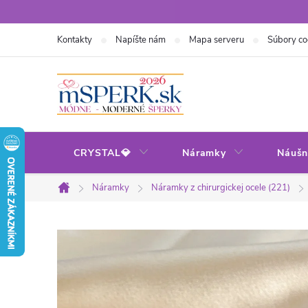
Prejsť
na
Kontakty
Napíšte nám
Mapa serveru
Súbory co
obsah
CRYSTAL💎
Náramky
Náušn
Náramky
Náramky z chirurgickej ocele (221)
Domov