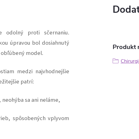
Dodat
e odolný proti sčernaniu.
ckou úpravou bol dosiahnutý
Produkt n
ň obľúbený model.
Chirurgi
ostiam medzi najvhodnejšie
žitejšie patrí:
, neohýba sa ani neláme,
arieb, spôsobených vplyvom