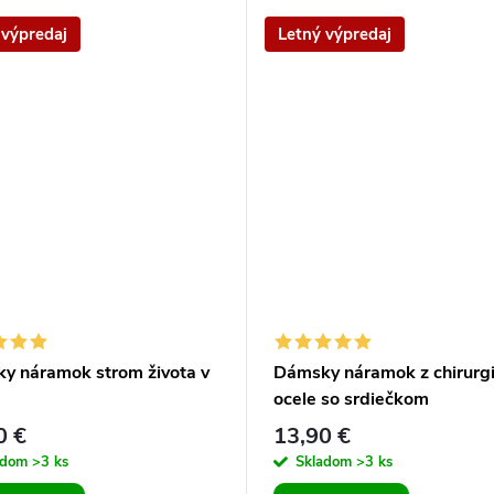
 výpredaj
Letný výpredaj
y náramok strom života v
Dámsky náramok z chirurgi
ocele so srdiečkom
0 €
13,90 €
adom
>3 ks
Skladom
>3 ks