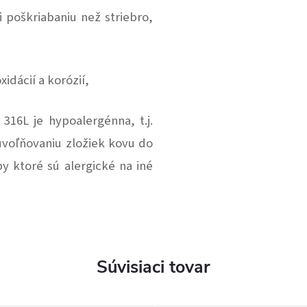
i poškriabaniu než striebro,
idácií a korózií,
316L je hypoalergénna, t.j.
voľňovaniu zložiek kovu do
y ktoré sú alergické na iné
Súvisiaci tovar